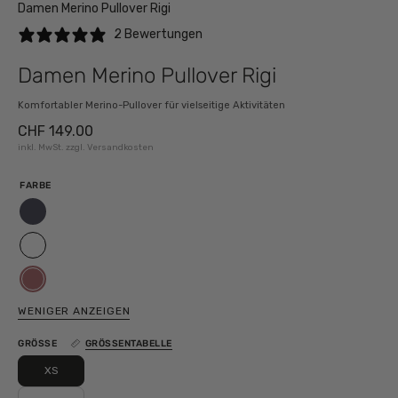
Damen Merino Pullover Rigi
2 Bewertungen
Damen Merino Pullover Rigi
Komfortabler Merino-Pullover für vielseitige Aktivitäten
CHF 149.00
inkl. MwSt. zzgl. Versandkosten
FARBE
nightfall
white
tay
berry
WENIGER ANZEIGEN
GRÖSSE
GRÖSSENTABELLE
XS