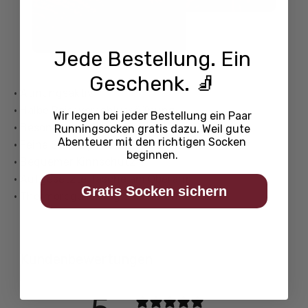
Jede Bestellung. Ein
Geschenk. 🧦
• Atmungsaktiv
• Halbe Reissverschlussöffnung
Wir legen bei jeder Bestellung ein Paar
• Besonders weicher Touch
Runningsocken
gratis dazu. Weil gute
Abenteuer mit den richtigen Socken
• Feine Strickoptik
beginnen.
• Bequemer Kinnschutz
• Aufgesetzte Tasche am Oberarm
Gratis Socken sichern
• Thermoregulierung durch Merinowolle
Kundenbewertungen