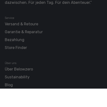
dazwischen. Für jeden Tag. Für dein Abenteuer.”
Service
Versand & Retoure
Garantie & Reparatur
Bezahlung
Store Finder
Über uns
Über Belowzero
Sustainability
Blog
Workwear
B2B