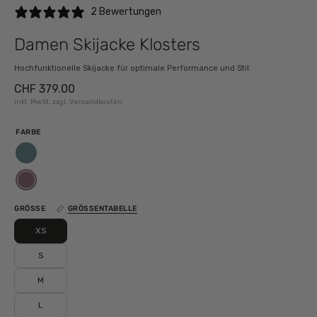
2 Bewertungen
Damen Skijacke Klosters
Hochfunktionelle Skijacke für optimale Performance und Stil.
CHF 379.00
inkl. MwSt. zzgl. Versandkosten
FARBE
cold
teal
ice
rose
GRÖSSE
GRÖSSENTABELLE
XS
S
M
L