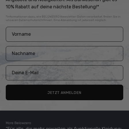
10% Rabatt auf deine nächste Bestellung!*
*Informationen dazu, wie BELOWZERO Newsletter-Daten verarbeitet, finden Sie in
unseren
Datenschutzrichtlinien
. Eine Abmeldung ist jederzeit möglich.
JETZT ANMELDEN
More Belowzero
“Für alle, die mehr erwarten als funktionelle Kleidung: