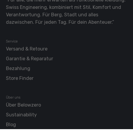
Swiss Engineering, kombiniert mit Stil, Komfort und
Verantwortung. Für Berg, Stadt und alles
dazwischen. Für jeden Tag. Für dein Abenteuer.”
Service
Versand & Retoure
Garantie & Reparatur
Bezahlung
Store Finder
Über uns
Über Belowzero
Sustainability
Blog